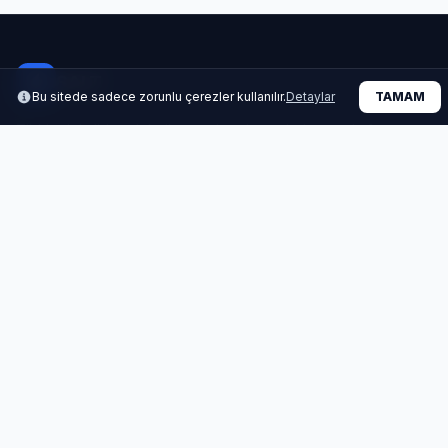
ŞALT
Bu sitede sadece zorunlu çerezler kullanılır.
Detaylar
TAMAM
Türkiye'nin lider elektrik ve şalt malzemeleri satış platformu.
Kalite ve güven bir arada...
HIZLI ERIŞIM
Market
Fiyat Listeleri
Referanslar
Kurumsal
İLETIŞIM
0850 346 20 67