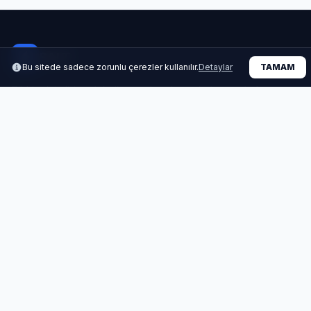
ŞALT
Bu sitede sadece zorunlu çerezler kullanılır.
Detaylar
TAMAM
Türkiye'nin lider elektrik ve şalt malzemeleri satış platformu.
Kalite ve güven bir arada...
HIZLI ERIŞIM
Market
Fiyat Listeleri
Referanslar
Kurumsal
İLETIŞIM
0850 346 20 67