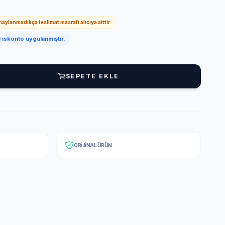
onaylanmadıkça teslimat masrafı alıcıya aittir.
iskonto uygulanmıştır.
SEPETE EKLE
ORIJINAL ÜRÜN