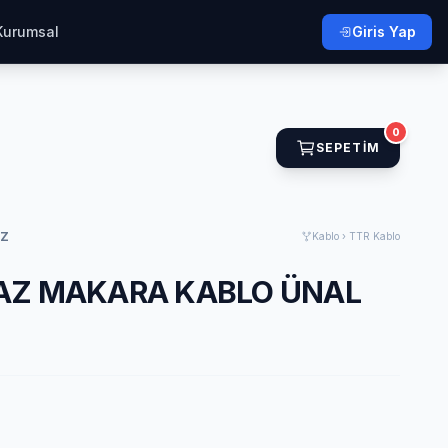
Kurumsal
Giris Yap
0
SEPETIM
AZ
Kablo › TTR Kablo
YAZ MAKARA KABLO ÜNAL