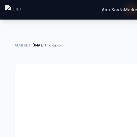
Ana Sayfa
Marke
MARKET
/
ÜNAL
/
TTR Kablo