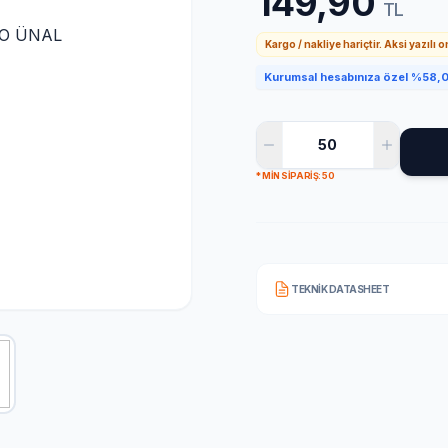
149,90
TL
Kargo / nakliye hariçtir. Aksi yazılı 
Kurumsal hesabınıza özel %58,0 
* MIN SIPARIŞ: 50
TEKNIK DATASHEET