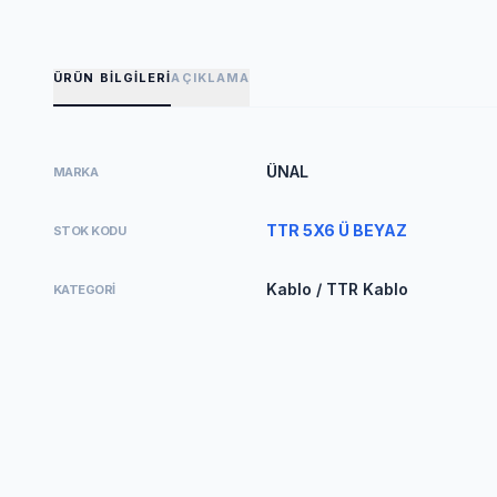
ÜRÜN BILGILERI
AÇIKLAMA
ÜNAL
MARKA
TTR 5X6 Ü BEYAZ
STOK KODU
Kablo / TTR Kablo
KATEGORI