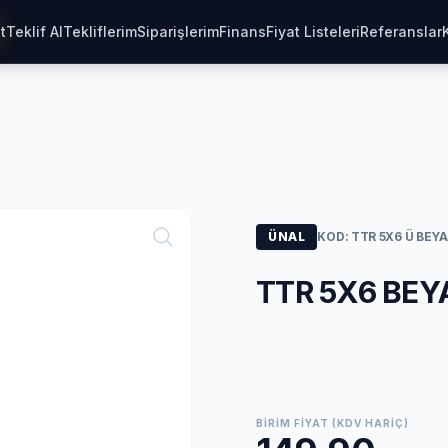
t
Teklif Al
Tekliflerim
Siparişlerim
Finans
Fiyat Listeleri
Referanslar
ÜNAL
KOD: TTR 5X6 Ü BEY
TTR 5X6 BE
BIRIM FIYAT (KDV HARIÇ)