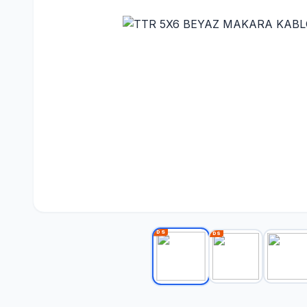
DS
DS