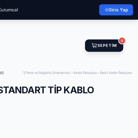
Kurumsal
Giris Yap
0
SEPETIM
10
Pano ve Bağlantı Ekipmanları › Kablo Pabuçları › Bakır Kablo Pabuçları
 STANDART TİP KABLO