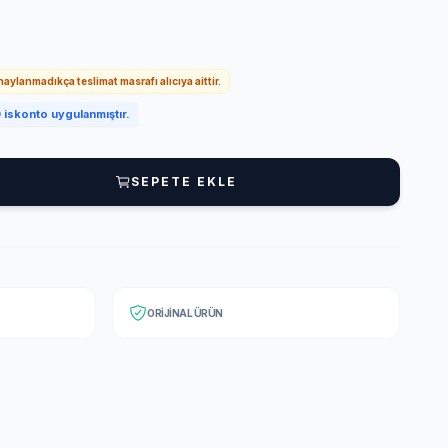
onaylanmadıkça teslimat masrafı alıcıya aittir.
iskonto uygulanmıştır.
SEPETE EKLE
ORIJINAL ÜRÜN