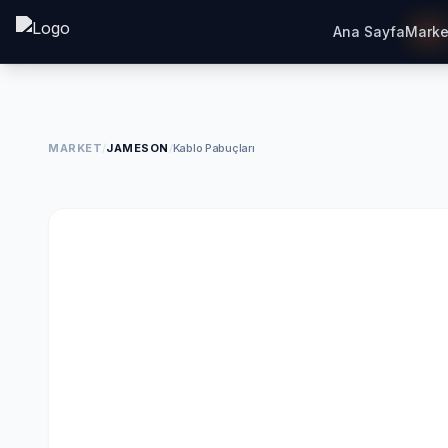
Ana Sayfa
Marke
MARKET
/
JAMESON
/
Kablo Pabuçları