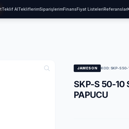
t
Teklif Al
Tekliflerim
Siparişlerim
Finans
Fiyat Listeleri
Referanslar
JAMESON
KOD: SKP-S 50-
SKP-S 50-10
PAPUCU