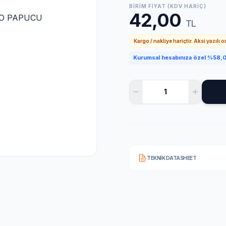
BIRIM FIYAT (KDV HARIÇ)
42,00
TL
Kargo / nakliye hariçtir. Aksi yazılı 
Kurumsal hesabınıza özel %58,0 
TEKNIK DATASHEET