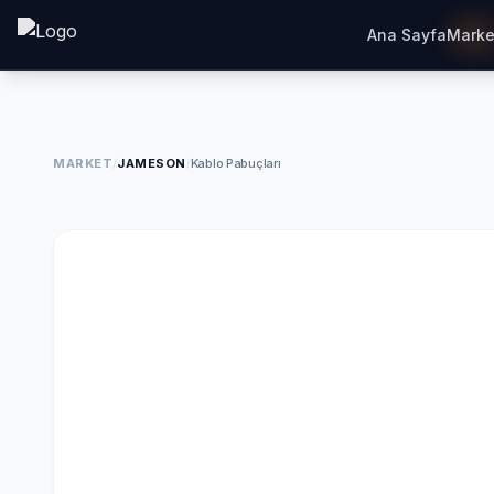
Ana Sayfa
Marke
MARKET
/
JAMESON
/
Kablo Pabuçları