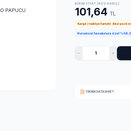
BIRIM FIYAT (KDV HARIÇ)
101,64
TL
Kargo / nakliye hariçtir. Aksi yazılı 
Kurumsal hesabınıza özel %58,0 
TEKNIK DATASHEET