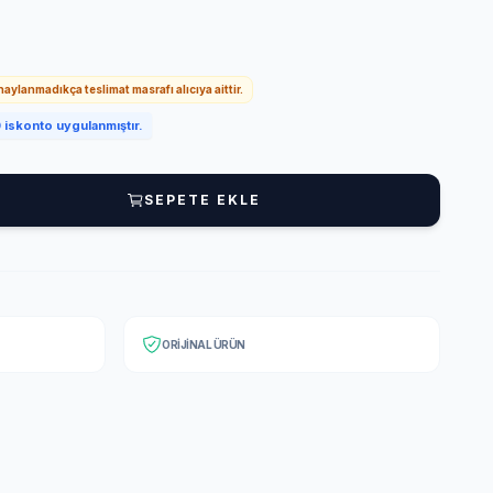
onaylanmadıkça teslimat masrafı alıcıya aittir.
iskonto uygulanmıştır.
SEPETE EKLE
ORIJINAL ÜRÜN