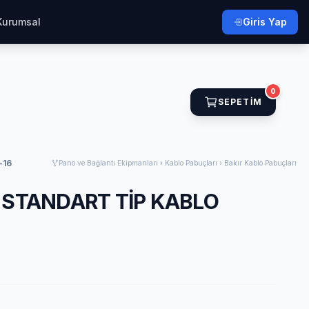
Kurumsal
Giris Yap
0
SEPETIM
-16
Pano ve Bağlantı Ekipmanları › Kablo Pabuçları › Bakır Kablo Pabuçları
6 STANDART TİP KABLO