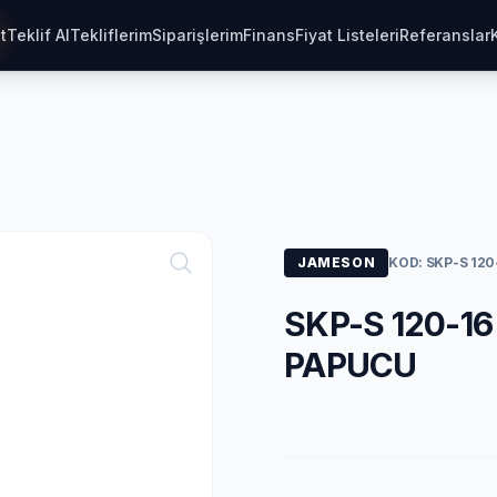
t
Teklif Al
Tekliflerim
Siparişlerim
Finans
Fiyat Listeleri
Referanslar
JAMESON
KOD: SKP-S 120
SKP-S 120-1
PAPUCU