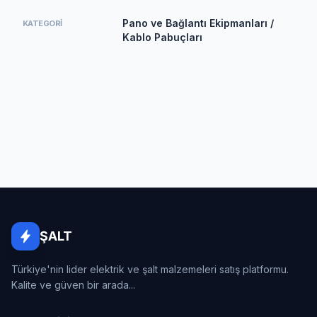
Pano ve Bağlantı Ekipmanları /
KATEGORI
Kablo Pabuçları
ŞALT
Türkiye'nin lider elektrik ve şalt malzemeleri satış platformu.
Kalite ve güven bir arada...