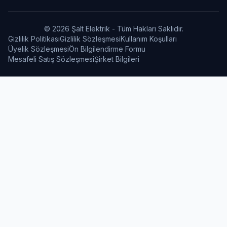
© 2026 Şalt Elektrik - Tüm Hakları Saklıdır.
Gizlilik Politikası
Gizlilik Sözleşmesi
Kullanım Koşulları
Üyelik Sözleşmesi
Ön Bilgilendirme Formu
Mesafeli Satış Sözleşmesi
Şirket Bilgileri