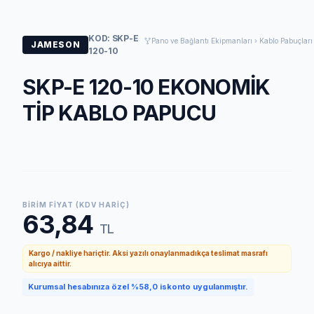
KOD: SKP-E
Pano ve Bağlantı Ekipmanları › Kablo Pabuçları 
JAMESON
120-10
SKP-E 120-10 EKONOMİK
TİP KABLO PAPUCU
BIRIM FIYAT (KDV HARIÇ)
63,84
TL
Kargo / nakliye hariçtir. Aksi yazılı onaylanmadıkça teslimat masrafı
alıcıya aittir.
Kurumsal hesabınıza özel %58,0 iskonto uygulanmıştır.