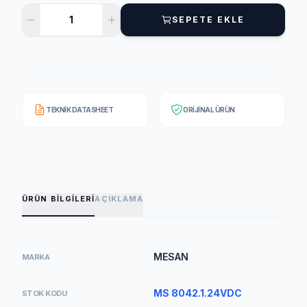
SEPETE EKLE
TEKNIK DATASHEET
ORIJINAL ÜRÜN
ÜRÜN BILGILERI
AÇIKLAMA
MESAN
MARKA
MS 8042.1.24VDC
STOK KODU