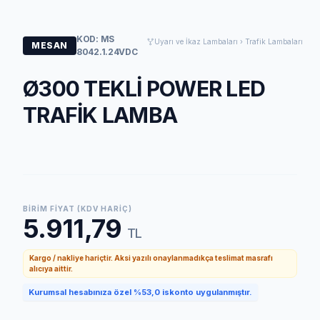
KOD: MS
Uyarı ve İkaz Lambaları › Trafik Lambaları
MESAN
8042.1.24VDC
Ø300 TEKLİ POWER LED
TRAFİK LAMBA
BIRIM FIYAT (KDV HARIÇ)
5.911,79
TL
Kargo / nakliye hariçtir. Aksi yazılı onaylanmadıkça teslimat masrafı
alıcıya aittir.
Kurumsal hesabınıza özel %53,0 iskonto uygulanmıştır.