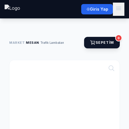
Giris Yap
0
SEPETIM
MARKET
/
MESAN
/
Trafik Lambaları