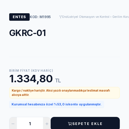
ENTES
KOD: M1995
Endüstriyel Otomasyon ve Kontrol › Gerilim Kor
GKRC-01
BIRIM FIYAT (KDV HARIÇ)
1.334,80
TL
Kargo / nakliye hariçtir. Aksi yazılı onaylanmadıkça teslimat masrafı
alıcıya aittir.
Kurumsal hesabınıza özel %53,0 iskonto uygulanmıştır.
SEPETE EKLE