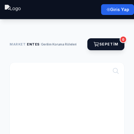
Giris Yap
0
SEPETIM
MARKET
/
ENTES
/
Gerilim Koruma Röleleri