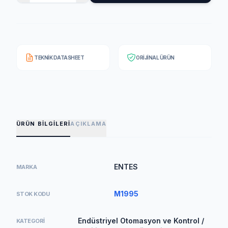
TEKNIK DATASHEET
ORIJINAL ÜRÜN
ÜRÜN BILGILERI
AÇIKLAMA
ENTES
MARKA
M1995
STOK KODU
Endüstriyel Otomasyon ve Kontrol /
KATEGORI