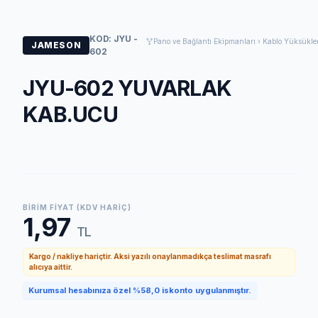
KOD: JYU -
Pano ve Bağlantı Ekipmanları › Kablo Yüksükler
JAMESON
602
JYU-602 YUVARLAK
KAB.UCU
BIRIM FIYAT (KDV HARIÇ)
1,97
TL
Kargo / nakliye hariçtir. Aksi yazılı onaylanmadıkça teslimat masrafı
alıcıya aittir.
Kurumsal hesabınıza özel %58,0 iskonto uygulanmıştır.