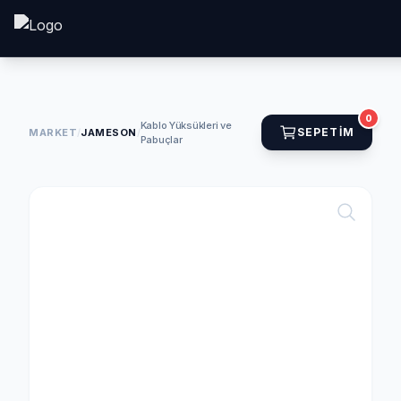
0
Kablo Yüksükleri ve
SEPETIM
MARKET
/
JAMESON
/
Pabuçlar