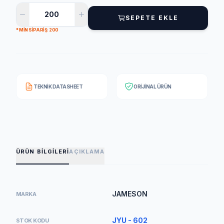
SEPETE EKLE
* MIN SIPARIŞ: 200
TEKNIK DATASHEET
ORIJINAL ÜRÜN
ÜRÜN BILGILERI
AÇIKLAMA
JAMESON
MARKA
JYU - 602
STOK KODU