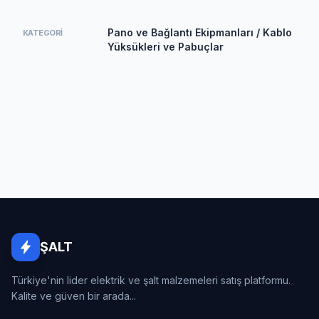
Pano ve Bağlantı Ekipmanları / Kablo
KATEGORI
Yüksükleri ve Pabuçlar
ŞALT
Türkiye'nin lider elektrik ve şalt malzemeleri satış platformu.
Kalite ve güven bir arada...