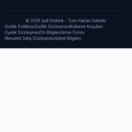
© 2026 Şalt Elektrik - Tüm Hakları Saklıdır.
Gizlilik Politikası
Gizlilik Sözleşmesi
Kullanım Koşulları
Üyelik Sözleşmesi
Ön Bilgilendirme Formu
Mesafeli Satış Sözleşmesi
Şirket Bilgileri