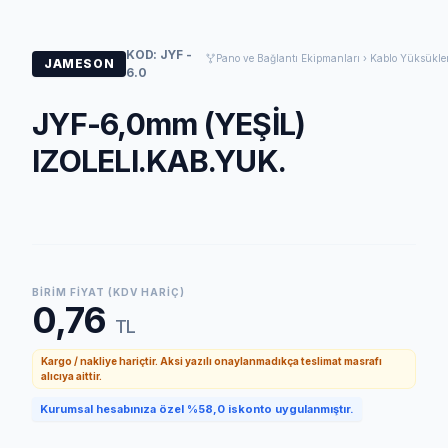
KOD: JYF -
Pano ve Bağlantı Ekipmanları › Kablo Yüksükler
JAMESON
6.0
JYF-6,0mm (YEŞİL)
IZOLELI.KAB.YUK.
BIRIM FIYAT (KDV HARIÇ)
0,76
TL
Kargo / nakliye hariçtir. Aksi yazılı onaylanmadıkça teslimat masrafı
alıcıya aittir.
Kurumsal hesabınıza özel %58,0 iskonto uygulanmıştır.