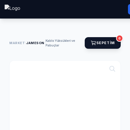
0
Kablo Yüksükleri ve
SEPETIM
MARKET
/
JAMESON
/
Pabuçlar