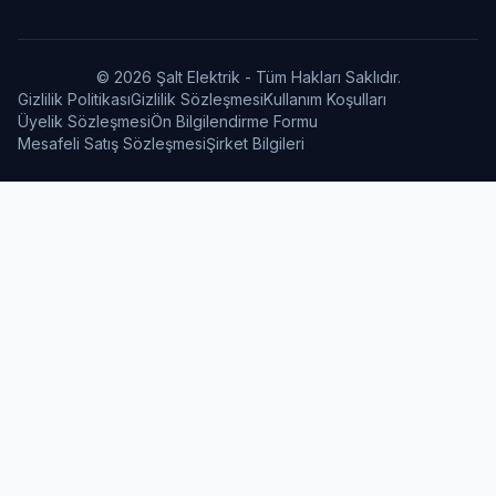
© 2026 Şalt Elektrik - Tüm Hakları Saklıdır.
Gizlilik Politikası
Gizlilik Sözleşmesi
Kullanım Koşulları
Üyelik Sözleşmesi
Ön Bilgilendirme Formu
Mesafeli Satış Sözleşmesi
Şirket Bilgileri