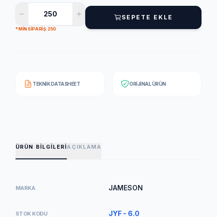
SEPETE EKLE
* MIN SIPARIŞ: 250
TEKNIK DATASHEET
ORIJINAL ÜRÜN
ÜRÜN BILGILERI
AÇIKLAMA
JAMESON
MARKA
JYF - 6.0
STOK KODU