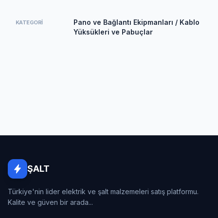
Pano ve Bağlantı Ekipmanları / Kablo
KATEGORI
Yüksükleri ve Pabuçlar
ŞALT
Türkiye'nin lider elektrik ve şalt malzemeleri satış platformu.
Kalite ve güven bir arada...