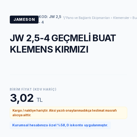
KOD: JW 2,5
Pano ve Bağlantı Ekipmanları › Klemensler › Bu
JAMESON
- 4
JW 2,5-4 GEÇMELİ BUAT
KLEMENS KIRMIZI
BIRIM FIYAT (KDV HARIÇ)
3,02
TL
Kargo / nakliye hariçtir. Aksi yazılı onaylanmadıkça teslimat masrafı
alıcıya aittir.
Kurumsal hesabınıza özel %58,0 iskonto uygulanmıştır.