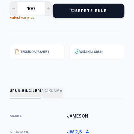
SEPETE EKLE
* MIN SIPARIŞ: 100
TEKNIK DATASHEET
ORIJINAL ÜRÜN
ÜRÜN BILGILERI
AÇIKLAMA
JAMESON
MARKA
JW 2,5 - 4
STOK KODU