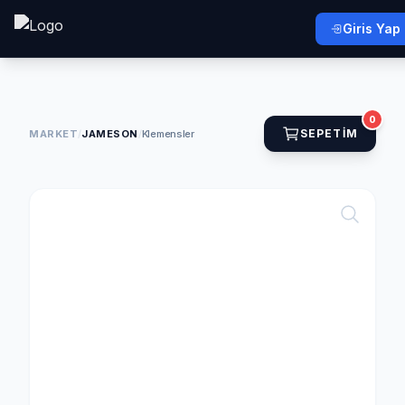
Giris Yap
0
SEPETIM
MARKET
/
JAMESON
/
Klemensler