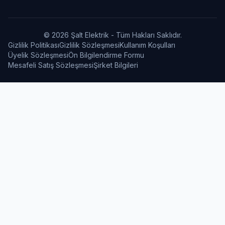
© 2026 Şalt Elektrik - Tüm Hakları Saklıdır.
Gizlilik Politikası
Gizlilik Sözleşmesi
Kullanım Koşulları
Üyelik Sözleşmesi
Ön Bilgilendirme Formu
Mesafeli Satış Sözleşmesi
Şirket Bilgileri