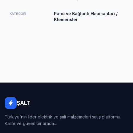
Pano ve Bağlantı Ekipmanları /
KATEGORI
Klemensler
ŞALT
Türkiye'nin lider elektrik ve şalt malzemeleri satış platformu.
Kalite ve güven bir arada...