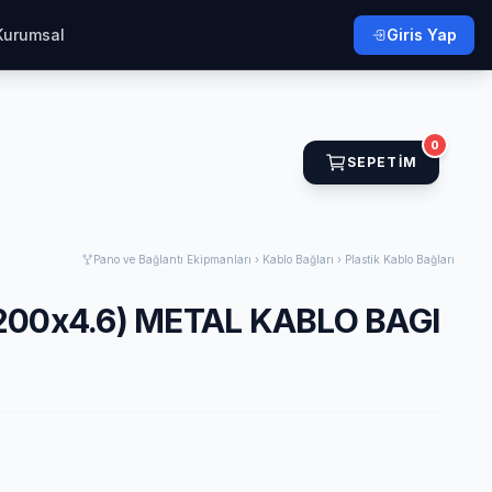
Kurumsal
Giris Yap
0
SEPETIM
Pano ve Bağlantı Ekipmanları › Kablo Bağları › Plastik Kablo Bağları
200x4.6) METAL KABLO BAGI