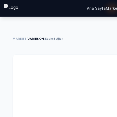
Ana Sayfa
Marke
MARKET
/
JAMESON
/
Kablo Bağları