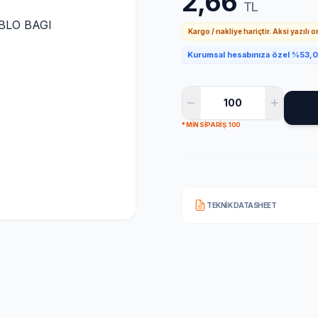
2,66
TL
Kargo / nakliye hariçtir. Aksi yazılı 
Kurumsal hesabınıza özel %53,0 
* MIN SIPARIŞ: 100
TEKNIK DATASHEET