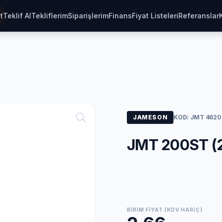
t
Teklif Al
Tekliflerim
Siparişlerim
Finans
Fiyat Listeleri
Referanslar
JAMESON
KOD: JMT 4620
JMT 200ST (
BIRIM FIYAT (KDV HARIÇ)