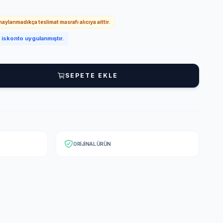
onaylanmadıkça teslimat masrafı alıcıya aittir.
iskonto uygulanmıştır.
SEPETE EKLE
ORIJINAL ÜRÜN