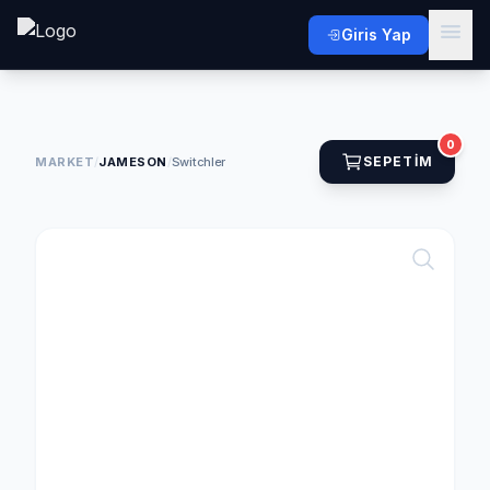
Giris Yap
0
SEPETIM
MARKET
/
JAMESON
/
Switchler