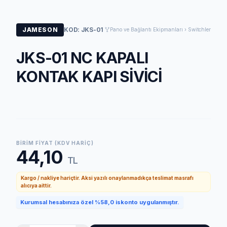
JAMESON
KOD: JKS-01
Pano ve Bağlantı Ekipmanları › Switchler
JKS-01 NC KAPALI
KONTAK KAPI SİVİCİ
BIRIM FIYAT (KDV HARIÇ)
44,10
TL
Kargo / nakliye hariçtir. Aksi yazılı onaylanmadıkça teslimat masrafı
alıcıya aittir.
Kurumsal hesabınıza özel %58,0 iskonto uygulanmıştır.