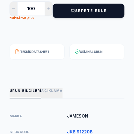
SEPETE EKLE
* MIN SIPARIŞ: 100
TEKNIK DATASHEET
ORIJINAL ÜRÜN
ÜRÜN BILGILERI
AÇIKLAMA
JAMESON
MARKA
JKB 91220B
STOK KODU