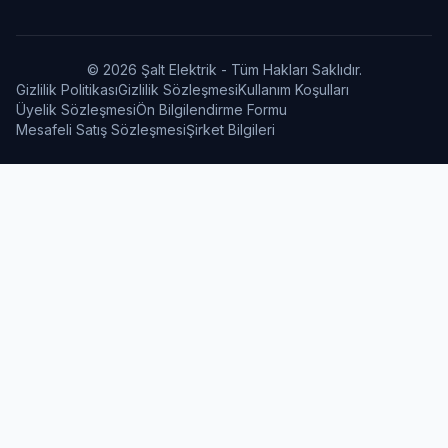
© 2026 Şalt Elektrik - Tüm Hakları Saklıdır.
Gizlilik Politikası
Gizlilik Sözleşmesi
Kullanım Koşulları
Üyelik Sözleşmesi
Ön Bilgilendirme Formu
Mesafeli Satış Sözleşmesi
Şirket Bilgileri