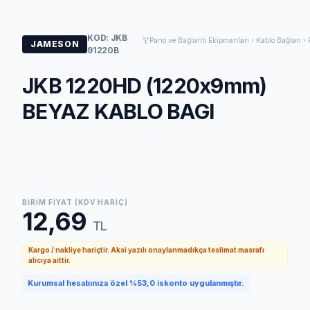
KOD: JKB
Pano ve Bağlantı Ekipmanları › Kablo Bağları › 
JAMESON
91220B
JKB 1220HD (1220x9mm)
BEYAZ KABLO BAGI
BIRIM FIYAT (KDV HARIÇ)
12,69
TL
Kargo / nakliye hariçtir. Aksi yazılı onaylanmadıkça teslimat masrafı
alıcıya aittir.
Kurumsal hesabınıza özel %53,0 iskonto uygulanmıştır.