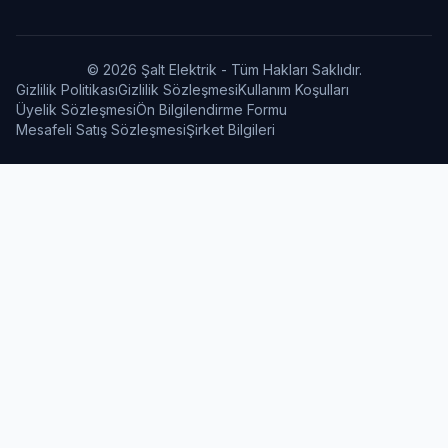
© 2026 Şalt Elektrik - Tüm Hakları Saklıdır.
Gizlilik Politikası
Gizlilik Sözleşmesi
Kullanım Koşulları
Üyelik Sözleşmesi
Ön Bilgilendirme Formu
Mesafeli Satış Sözleşmesi
Şirket Bilgileri