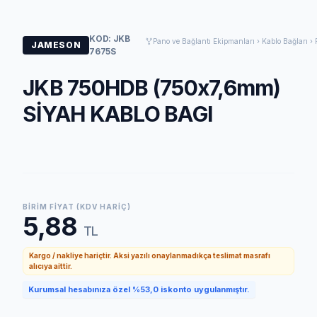
KOD: JKB
Pano ve Bağlantı Ekipmanları › Kablo Bağları › 
JAMESON
7675S
JKB 750HDB (750x7,6mm)
SİYAH KABLO BAGI
BIRIM FIYAT (KDV HARIÇ)
5,88
TL
Kargo / nakliye hariçtir. Aksi yazılı onaylanmadıkça teslimat masrafı
alıcıya aittir.
Kurumsal hesabınıza özel %53,0 iskonto uygulanmıştır.