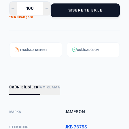
SEPETE EKLE
* MIN SIPARIŞ: 100
TEKNIK DATASHEET
ORIJINAL ÜRÜN
ÜRÜN BILGILERI
AÇIKLAMA
JAMESON
MARKA
JKB 7675S
STOK KODU