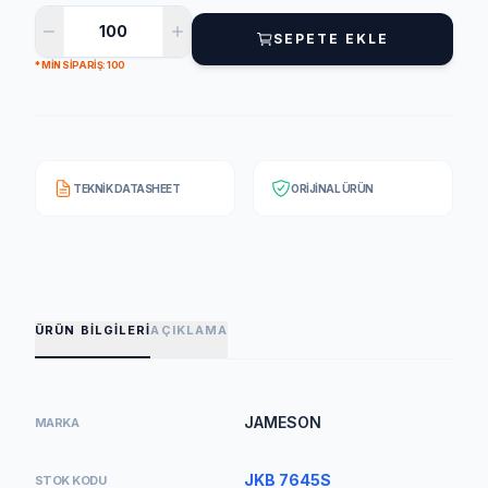
SEPETE EKLE
* MIN SIPARIŞ: 100
TEKNIK DATASHEET
ORIJINAL ÜRÜN
ÜRÜN BILGILERI
AÇIKLAMA
JAMESON
MARKA
JKB 7645S
STOK KODU