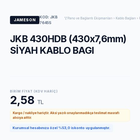
KOD: JKB
Pano ve Bağlantı Ekipmanları › Kablo Bağları › 
JAMESON
7645S
JKB 430HDB (430x7,6mm)
SİYAH KABLO BAGI
BIRIM FIYAT (KDV HARIÇ)
2,58
TL
Kargo / nakliye hariçtir. Aksi yazılı onaylanmadıkça teslimat masrafı
alıcıya aittir.
Kurumsal hesabınıza özel %53,0 iskonto uygulanmıştır.