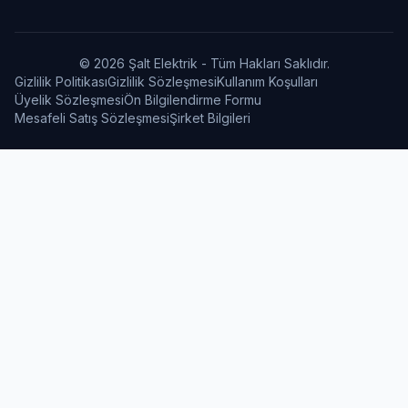
© 2026 Şalt Elektrik - Tüm Hakları Saklıdır.
Gizlilik Politikası
Gizlilik Sözleşmesi
Kullanım Koşulları
Üyelik Sözleşmesi
Ön Bilgilendirme Formu
Mesafeli Satış Sözleşmesi
Şirket Bilgileri