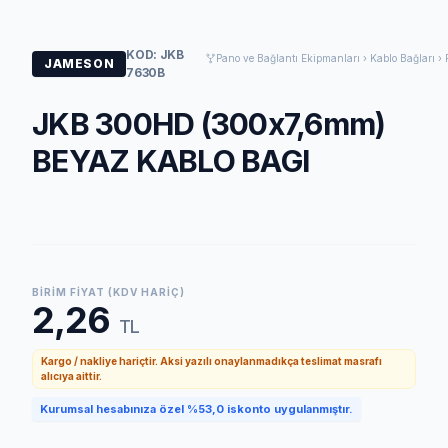
KOD: JKB
Pano ve Bağlantı Ekipmanları › Kablo Bağları › 
JAMESON
7630B
JKB 300HD (300x7,6mm)
BEYAZ KABLO BAGI
BIRIM FIYAT (KDV HARIÇ)
2,26
TL
Kargo / nakliye hariçtir. Aksi yazılı onaylanmadıkça teslimat masrafı
alıcıya aittir.
Kurumsal hesabınıza özel %53,0 iskonto uygulanmıştır.