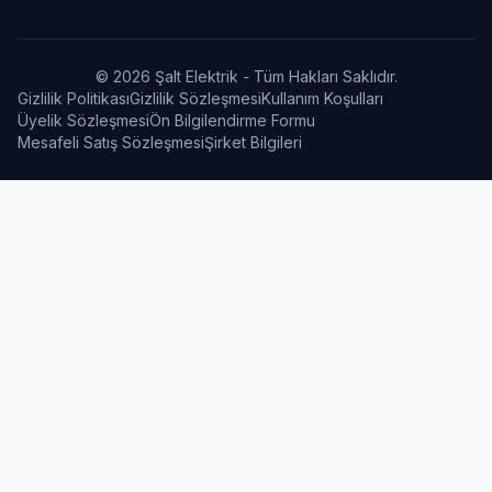
© 2026 Şalt Elektrik - Tüm Hakları Saklıdır.
Gizlilik Politikası
Gizlilik Sözleşmesi
Kullanım Koşulları
Üyelik Sözleşmesi
Ön Bilgilendirme Formu
Mesafeli Satış Sözleşmesi
Şirket Bilgileri