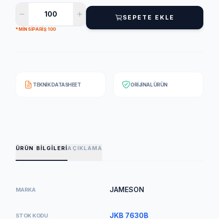
SEPETE EKLE
* MIN SIPARIŞ: 100
TEKNIK DATASHEET
ORIJINAL ÜRÜN
ÜRÜN BILGILERI
AÇIKLAMA
JAMESON
MARKA
JKB 7630B
STOK KODU