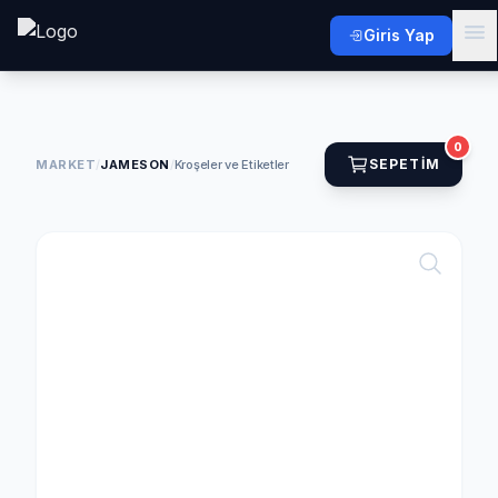
Giris Yap
0
SEPETIM
MARKET
/
JAMESON
/
Kroşeler ve Etiketler