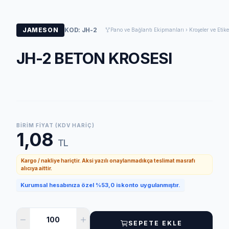
JAMESON
KOD: JH-2
Pano ve Bağlantı Ekipmanları › Kroşeler ve Etike
JH-2 BETON KROSESI
BIRIM FIYAT (KDV HARIÇ)
1,08
TL
Kargo / nakliye hariçtir. Aksi yazılı onaylanmadıkça teslimat masrafı
alıcıya aittir.
Kurumsal hesabınıza özel %53,0 iskonto uygulanmıştır.
SEPETE EKLE