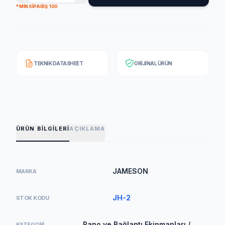
* MIN SIPARIŞ: 100
TEKNIK DATASHEET
ORIJINAL ÜRÜN
ÜRÜN BILGILERI
AÇIKLAMA
JAMESON
MARKA
JH-2
STOK KODU
Pano ve Bağlantı Ekipmanları /
KATEGORI