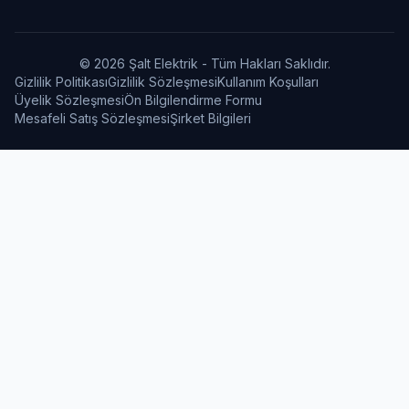
© 2026 Şalt Elektrik - Tüm Hakları Saklıdır.
Gizlilik Politikası
Gizlilik Sözleşmesi
Kullanım Koşulları
Üyelik Sözleşmesi
Ön Bilgilendirme Formu
Mesafeli Satış Sözleşmesi
Şirket Bilgileri