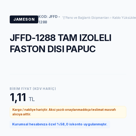
KOD: JFFD -
Pano ve Bağlantı Ekipmanları › Kablo Yüksükler
JAMESON
1288
JFFD-1288 TAM IZOLELI
FASTON DISI PAPUC
BIRIM FIYAT (KDV HARIÇ)
1,11
TL
Kargo / nakliye hariçtir. Aksi yazılı onaylanmadıkça teslimat masrafı
alıcıya aittir.
Kurumsal hesabınıza özel %58,0 iskonto uygulanmıştır.