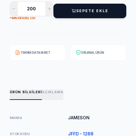
SEPETE EKLE
* MIN SIPARIŞ: 200
TEKNIK DATASHEET
ORIJINAL ÜRÜN
ÜRÜN BILGILERI
AÇIKLAMA
JAMESON
MARKA
JFFD - 1288
STOK KODU