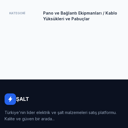
Pano ve Bağlantı Ekipmanları / Kablo
KATEGORI
Yüksükleri ve Pabuçlar
ŞALT
Türkiye'nin lider elektrik ve şalt malzemeleri satış platformu.
Kalite ve güven bir arada...