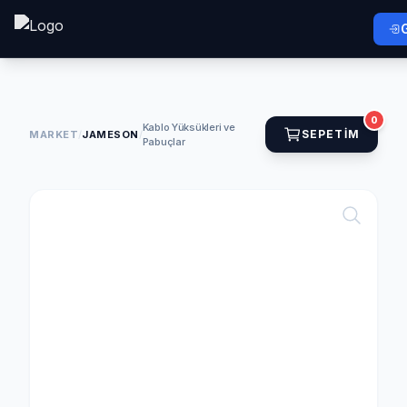
0
Kablo Yüksükleri ve
SEPETIM
MARKET
/
JAMESON
/
Pabuçlar