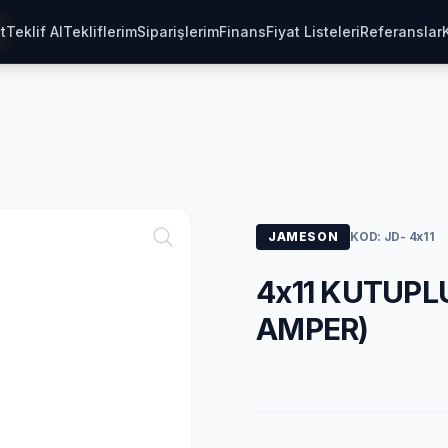
t
Teklif Al
Tekliflerim
Siparişlerim
Finans
Fiyat Listeleri
Referanslar
JAMESON
KOD: JD- 4x11
4x11 KUTUPLU
AMPER)