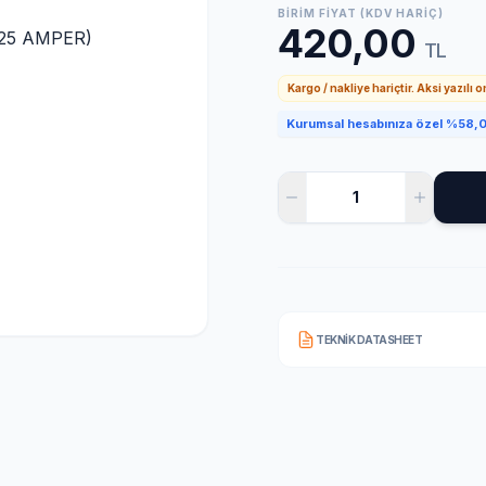
BIRIM FIYAT (KDV HARIÇ)
420,00
TL
Kargo / nakliye hariçtir. Aksi yazılı 
Kurumsal hesabınıza özel %58,0 
TEKNIK DATASHEET