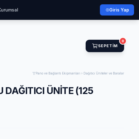
Kurumsal
Giris Yap
0
SEPETIM
Pano ve Bağlantı Ekipmanları › Dağıtıcı Üniteler ve Baralar
 DAĞITICI ÜNİTE (125