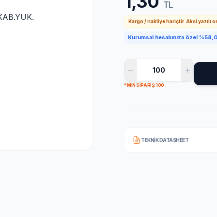
1,30
TL
Kargo / nakliye hariçtir. Aksi yazılı 
Kurumsal hesabınıza özel %58,0 
* MIN SIPARIŞ: 100
TEKNIK DATASHEET