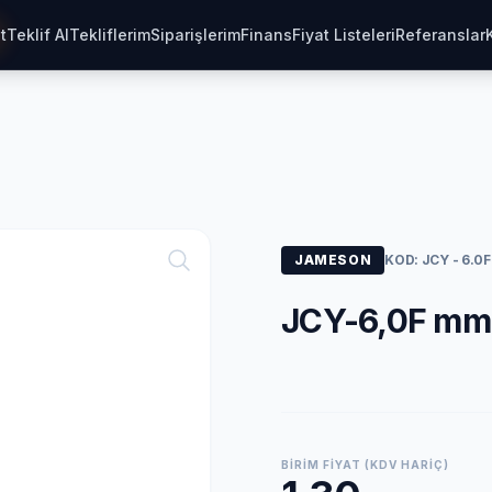
t
Teklif Al
Tekliflerim
Siparişlerim
Finans
Fiyat Listeleri
Referanslar
JAMESON
KOD: JCY - 6.0F
JCY-6,0F mm 
BIRIM FIYAT (KDV HARIÇ)