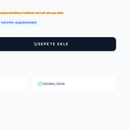
onaylanmadıkça teslimat masrafı alıcıya aittir.
iskonto uygulanmıştır.
SEPETE EKLE
ORIJINAL ÜRÜN