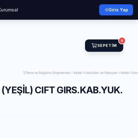
Kurumsal
Giris Yap
0
SEPETIM
Pano ve Bağlantı Ekipmanları › Kablo Yüksükleri ve Pabuçlar › Kablo Yüks
(YEŞİL) CIFT GIRS.KAB.YUK.