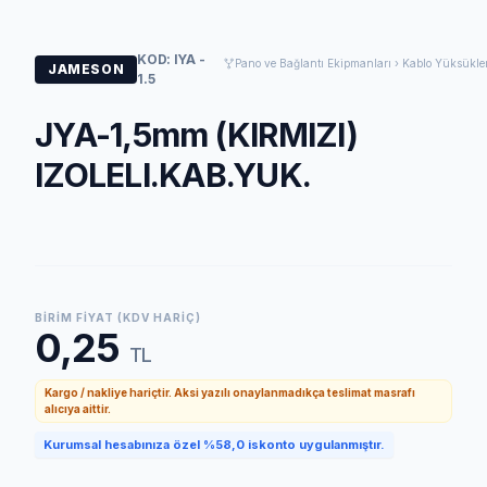
KOD: IYA -
Pano ve Bağlantı Ekipmanları › Kablo Yüksükler
JAMESON
1.5
JYA-1,5mm (KIRMIZI)
IZOLELI.KAB.YUK.
BIRIM FIYAT (KDV HARIÇ)
0,25
TL
Kargo / nakliye hariçtir. Aksi yazılı onaylanmadıkça teslimat masrafı
alıcıya aittir.
Kurumsal hesabınıza özel %58,0 iskonto uygulanmıştır.