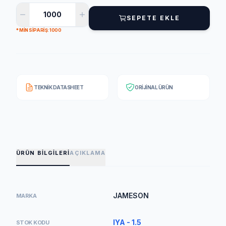
SEPETE EKLE
* MIN SIPARIŞ: 1000
TEKNIK DATASHEET
ORIJINAL ÜRÜN
ÜRÜN BILGILERI
AÇIKLAMA
JAMESON
MARKA
IYA - 1.5
STOK KODU