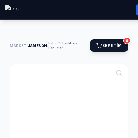
0
Kablo Yüksükleri ve
SEPETIM
MARKET
/
JAMESON
/
Pabuçlar