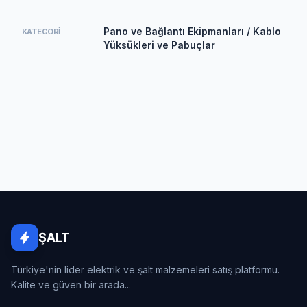
Pano ve Bağlantı Ekipmanları / Kablo
KATEGORI
Yüksükleri ve Pabuçlar
ŞALT
Türkiye'nin lider elektrik ve şalt malzemeleri satış platformu.
Kalite ve güven bir arada...