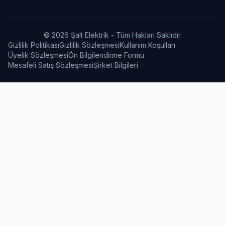
© 2026 Şalt Elektrik - Tüm Hakları Saklıdır.
Gizlilik Politikası
Gizlilik Sözleşmesi
Kullanım Koşulları
Üyelik Sözleşmesi
Ön Bilgilendirme Formu
Mesafeli Satış Sözleşmesi
Şirket Bilgileri