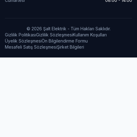
Cumartesi
08:00 - 14:00
© 2026 Şalt Elektrik - Tüm Hakları Saklıdır.
Gizlilik Politikası
Gizlilik Sözleşmesi
Kullanım Koşulları
Üyelik Sözleşmesi
Ön Bilgilendirme Formu
Mesafeli Satış Sözleşmesi
Şirket Bilgileri