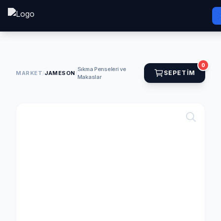
0
Sıkma Penseleri ve
SEPETIM
MARKET
/
JAMESON
/
Makaslar