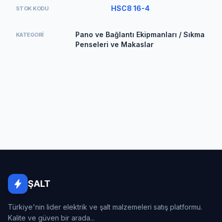
HSC8 16-4
STOK KODU
Pano ve Bağlantı Ekipmanları / Sıkma
KATEGORI
Penseleri ve Makaslar
ŞALT
Türkiye'nin lider elektrik ve şalt malzemeleri satış platformu.
Kalite ve güven bir arada...