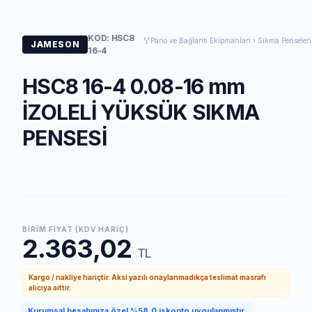
KOD: HSC8
Pano ve Bağlantı Ekipmanları › Sıkma Penseleri
JAMESON
16-4
HSC8 16-4 0.08-16 mm
İZOLELİ YÜKSÜK SIKMA
PENSESİ
BIRIM FIYAT (KDV HARIÇ)
2.363,02
TL
Kargo / nakliye hariçtir. Aksi yazılı onaylanmadıkça teslimat masrafı
alıcıya aittir.
Kurumsal hesabınıza özel %58,0 iskonto uygulanmıştır.