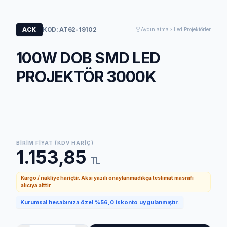
ACK
KOD: AT62-19102
Aydınlatma › Led Projektörler
100W DOB SMD LED
PROJEKTÖR 3000K
BIRIM FIYAT (KDV HARIÇ)
1.153,85
TL
Kargo / nakliye hariçtir. Aksi yazılı onaylanmadıkça teslimat masrafı
alıcıya aittir.
Kurumsal hesabınıza özel %56,0 iskonto uygulanmıştır.