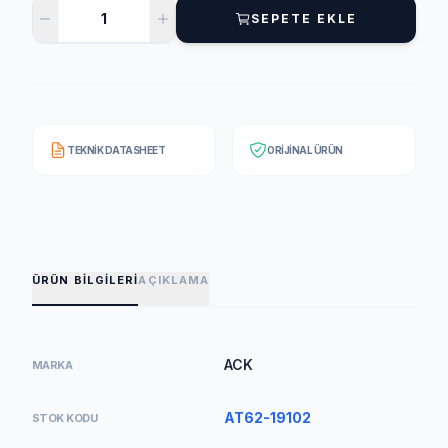
SEPETE EKLE
TEKNIK DATASHEET
ORIJINAL ÜRÜN
ÜRÜN BILGILERI
AÇIKLAMA
ACK
MARKA
AT62-19102
STOK KODU