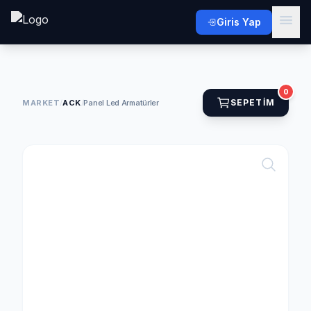
Giris Yap
0
SEPETIM
MARKET
/
ACK
/
Panel Led Armatürler