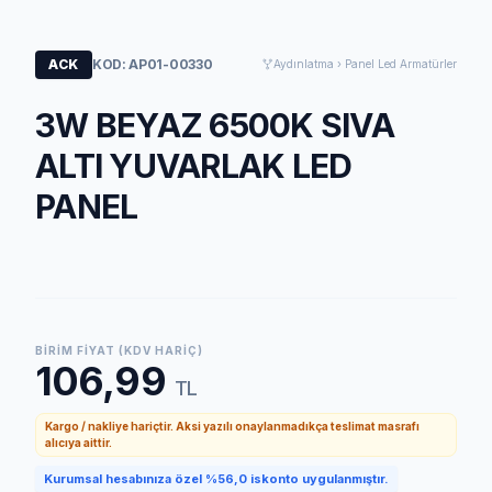
ACK
KOD: AP01-00330
Aydınlatma › Panel Led Armatürler
3W BEYAZ 6500K SIVA
ALTI YUVARLAK LED
PANEL
BIRIM FIYAT (KDV HARIÇ)
106,99
TL
Kargo / nakliye hariçtir. Aksi yazılı onaylanmadıkça teslimat masrafı
alıcıya aittir.
Kurumsal hesabınıza özel %56,0 iskonto uygulanmıştır.