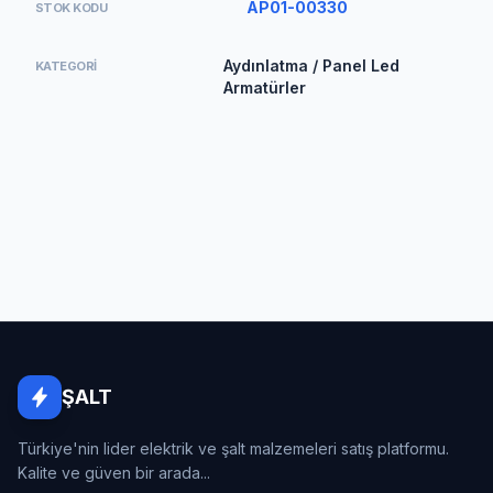
AP01-00330
STOK KODU
Aydınlatma / Panel Led
KATEGORI
Armatürler
ŞALT
Türkiye'nin lider elektrik ve şalt malzemeleri satış platformu.
Kalite ve güven bir arada...