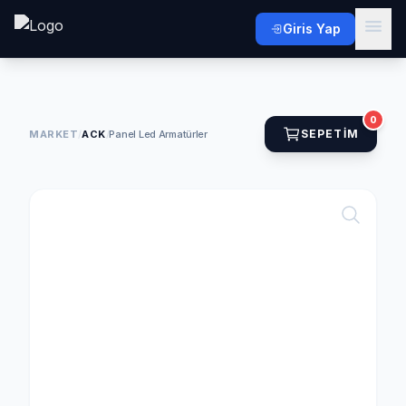
Giris Yap
0
SEPETIM
MARKET
/
ACK
/
Panel Led Armatürler