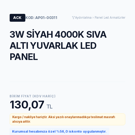
ACK
KOD: AP01-00311
Aydınlatma › Panel Led Armatürler
3W SİYAH 4000K SIVA
ALTI YUVARLAK LED
PANEL
BIRIM FIYAT (KDV HARIÇ)
130,07
TL
Kargo / nakliye hariçtir. Aksi yazılı onaylanmadıkça teslimat masrafı
alıcıya aittir.
Kurumsal hesabınıza özel %56,0 iskonto uygulanmıştır.