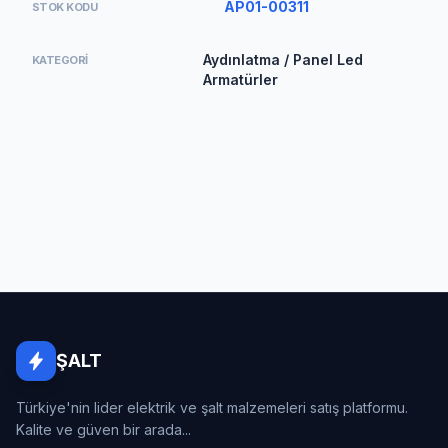
AP01-00311
STOK KODU
Aydınlatma / Panel Led
KATEGORI
Armatürler
ŞALT
Türkiye'nin lider elektrik ve şalt malzemeleri satış platformu.
Kalite ve güven bir arada...