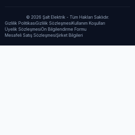
© 2026 Şalt Elektrik - Tüm Hakları Saklıdır.
Gizlilik Politikası
Gizlilik Sözleşmesi
Kullanım Koşulları
Üyelik Sözleşmesi
Ön Bilgilendirme Formu
Mesafeli Satış Sözleşmesi
Şirket Bilgileri