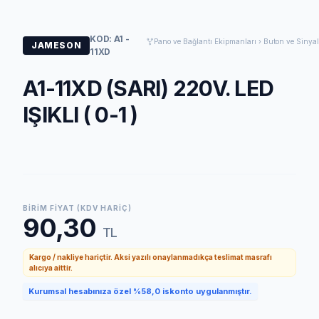
KOD: A1 -
Pano ve Bağlantı Ekipmanları › Buton ve Sinyal
JAMESON
11XD
A1-11XD (SARI) 220V. LED
IŞIKLI ( 0-1 )
BIRIM FIYAT (KDV HARIÇ)
90,30
TL
Kargo / nakliye hariçtir. Aksi yazılı onaylanmadıkça teslimat masrafı
alıcıya aittir.
Kurumsal hesabınıza özel %58,0 iskonto uygulanmıştır.