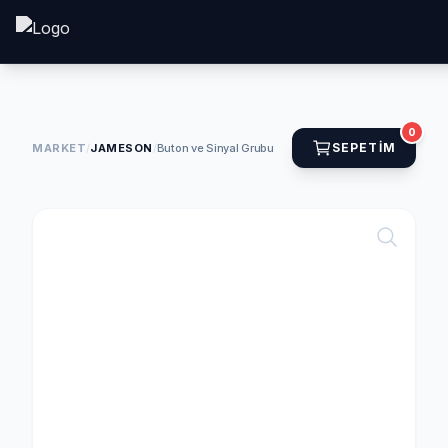
0
SEPETIM
MARKET
/
JAMESON
/
Buton ve Sinyal Grubu