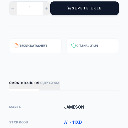
SEPETE EKLE
TEKNIK DATASHEET
ORIJINAL ÜRÜN
ÜRÜN BILGILERI
AÇIKLAMA
JAMESON
MARKA
A1 - 11XD
STOK KODU