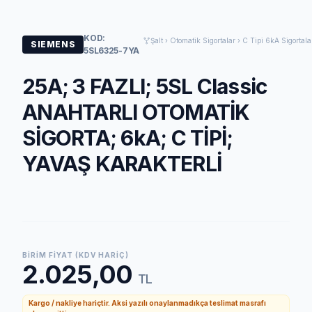
KOD:
Şalt › Otomatik Sigortalar › C Tipi 6kA Sigortala
SIEMENS
5SL6325-7YA
25A; 3 FAZLI; 5SL Classic
ANAHTARLI OTOMATİK
SİGORTA; 6kA; C TİPİ;
YAVAŞ KARAKTERLİ
BIRIM FIYAT (KDV HARIÇ)
2.025,00
TL
Kargo / nakliye hariçtir. Aksi yazılı onaylanmadıkça teslimat masrafı