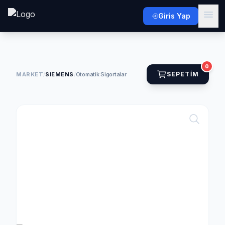
Giris Yap
0
SEPETIM
MARKET
/
SIEMENS
/
Otomatik Sigortalar