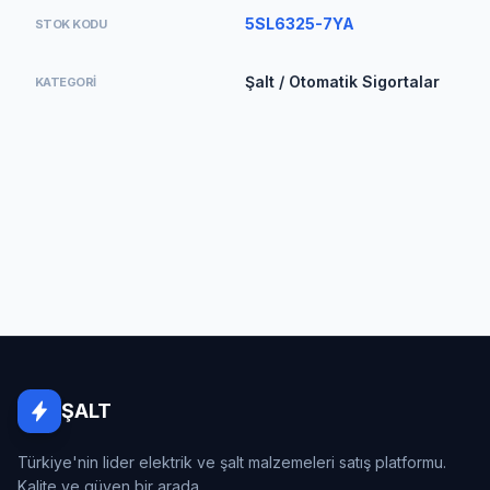
5SL6325-7YA
STOK KODU
Şalt / Otomatik Sigortalar
KATEGORI
ŞALT
Türkiye'nin lider elektrik ve şalt malzemeleri satış platformu.
Kalite ve güven bir arada...