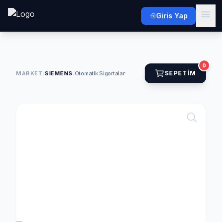
Giris Yap
0
SEPETIM
MARKET
/
SIEMENS
/
Otomatik Sigortalar