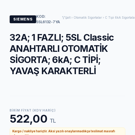
KOD:
Şalt › Otomatik Sigortalar › C Tipi 6kA Sigortala
SIEMENS
5SL6132-7YA
32A; 1 FAZLI; 5SL Classic
ANAHTARLI OTOMATİK
SİGORTA; 6kA; C TİPİ;
YAVAŞ KARAKTERLİ
BIRIM FIYAT (KDV HARIÇ)
522,00
TL
Kargo / nakliye hariçtir. Aksi yazılı onaylanmadıkça teslimat masrafı