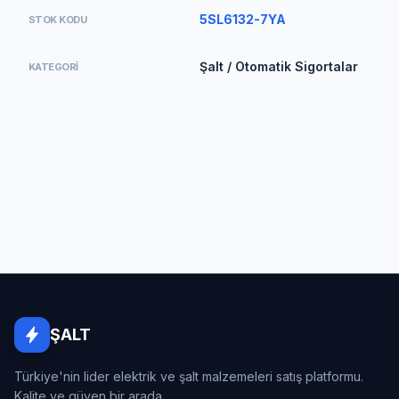
5SL6132-7YA
STOK KODU
Şalt / Otomatik Sigortalar
KATEGORI
ŞALT
Türkiye'nin lider elektrik ve şalt malzemeleri satış platformu.
Kalite ve güven bir arada...