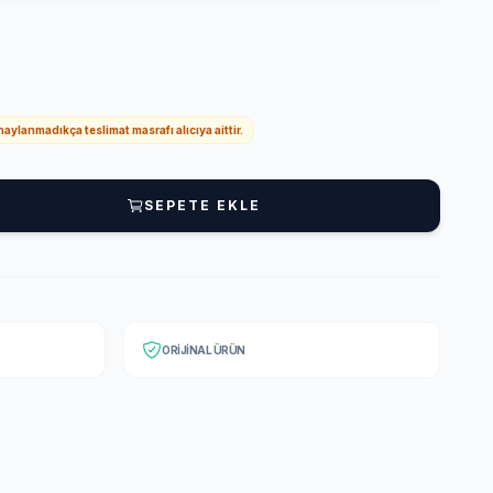
onaylanmadıkça teslimat masrafı alıcıya aittir.
SEPETE EKLE
ORIJINAL ÜRÜN