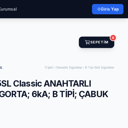
Kurumsal
Giris Yap
0
SEPETIM
YA
Şalt › Otomatik Sigortalar › B Tipi 6kA Sigortalar
 5SL Classic ANAHTARLI
ORTA; 6kA; B TİPİ; ÇABUK