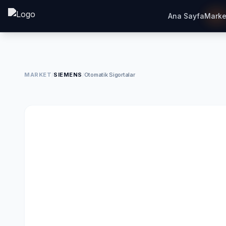
Ana Sayfa
Marke
MARKET
/
SIEMENS
/
Otomatik Sigortalar