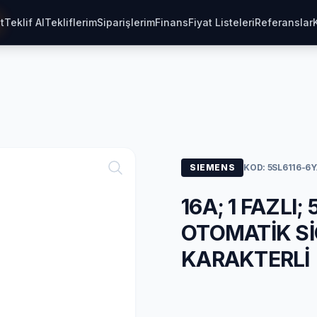
t
Teklif Al
Tekliflerim
Siparişlerim
Finans
Fiyat Listeleri
Referanslar
SIEMENS
KOD: 5SL6116-6
16A; 1 FAZLI;
OTOMATİK SİG
KARAKTERLİ