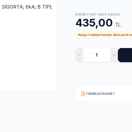
BIRIM FIYAT (KDV HARIÇ)
435,00
TL
Kargo / nakliye hariçtir. Aksi yazılı 
TEKNIK DATASHEET