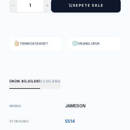
SEPETE EKLE
TEKNIK DATASHEET
ORIJINAL ÜRÜN
ÜRÜN BILGILERI
AÇIKLAMA
JAMESON
MARKA
5514
STOK KODU