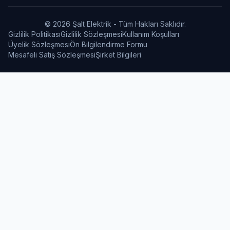
© 2026 Şalt Elektrik - Tüm Hakları Saklıdır.
Gizlilik Politikası
Gizlilik Sözleşmesi
Kullanım Koşulları
Üyelik Sözleşmesi
Ön Bilgilendirme Formu
Mesafeli Satış Sözleşmesi
Şirket Bilgileri