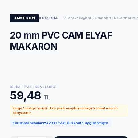
JAMESON
KOD: 5514
Pano ve Bağlantı Ekipmanları › Makaronlar ve K
20 mm PVC CAM ELYAF
MAKARON
BIRIM FIYAT (KDV HARIÇ)
59,48
TL
Kargo / nakliye hariçtir. Aksi yazılı onaylanmadıkça teslimat masrafı
alıcıya aittir.
Kurumsal hesabınıza özel %58,0 iskonto uygulanmıştır.