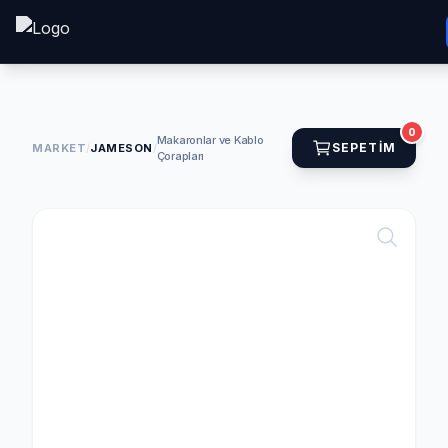
0
Makaronlar ve Kablo
SEPETIM
MARKET
/
JAMESON
/
Çorapları