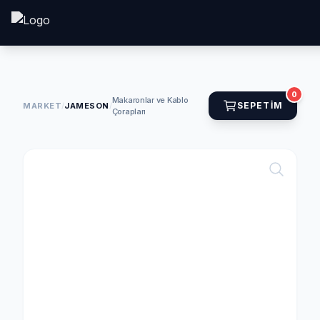
0
Makaronlar ve Kablo
SEPETIM
MARKET
/
JAMESON
/
Çorapları