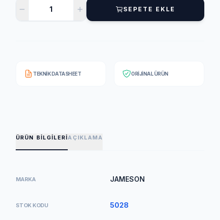
SEPETE EKLE
TEKNIK DATASHEET
ORIJINAL ÜRÜN
ÜRÜN BILGILERI
AÇIKLAMA
JAMESON
MARKA
5028
STOK KODU