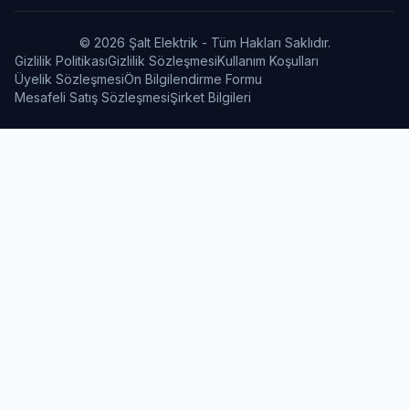
© 2026 Şalt Elektrik - Tüm Hakları Saklıdır.
Gizlilik Politikası
Gizlilik Sözleşmesi
Kullanım Koşulları
Üyelik Sözleşmesi
Ön Bilgilendirme Formu
Mesafeli Satış Sözleşmesi
Şirket Bilgileri