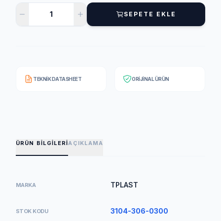
SEPETE EKLE
TEKNIK DATASHEET
ORIJINAL ÜRÜN
ÜRÜN BILGILERI
AÇIKLAMA
TPLAST
MARKA
3104-306-0300
STOK KODU