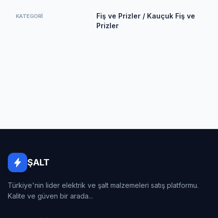
Fiş ve Prizler / Kauçuk Fiş ve
KATEGORI
Prizler
ŞALT
Türkiye'nin lider elektrik ve şalt malzemeleri satış platformu.
Kalite ve güven bir arada...