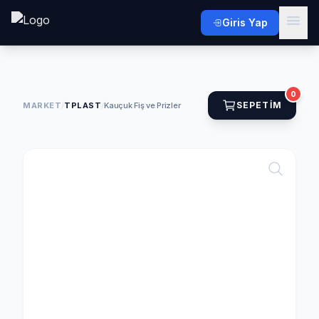
Giris Yap
0
SEPETIM
MARKET
/
TPLAST
/
Kauçuk Fiş ve Prizler