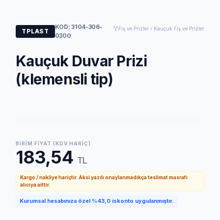
KOD: 3104-306-
Fiş ve Prizler › Kauçuk Fiş ve Prizler
TPLAST
0300
Kauçuk Duvar Prizi
(klemensli tip)
BIRIM FIYAT (KDV HARIÇ)
183,54
TL
Kargo / nakliye hariçtir. Aksi yazılı onaylanmadıkça teslimat masrafı
alıcıya aittir.
Kurumsal hesabınıza özel %43,0 iskonto uygulanmıştır.