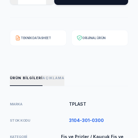
TEKNIK DATASHEET
ORIJINAL ÜRÜN
ÜRÜN BILGILERI
AÇIKLAMA
TPLAST
MARKA
3104-301-0300
STOK KODU
Fiş ve Prizler / Kauçuk Fiş ve
KATEGORI