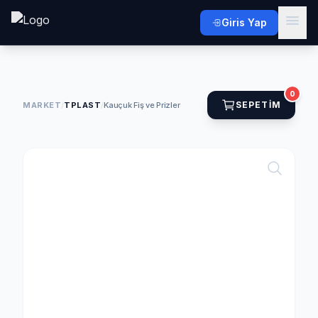
Giris Yap
0
SEPETIM
MARKET
/
TPLAST
/
Kauçuk Fiş ve Prizler