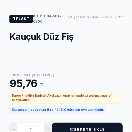
KOD: 3104-301-
Fiş ve Prizler › Kauçuk Fiş ve Prizler
TPLAST
0300
Kauçuk Düz Fiş
BIRIM FIYAT (KDV HARIÇ)
95,76
TL
Kargo / nakliye hariçtir. Aksi yazılı onaylanmadıkça teslimat masrafı
alıcıya aittir.
Kurumsal hesabınıza özel %43,0 iskonto uygulanmıştır.
SEPETE EKLE