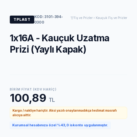
KOD: 3101-394-
Fiş ve Prizler › Kauçuk Fiş ve Prizler
TPLAST
0300
1x16A - Kauçuk Uzatma
Prizi (Yaylı Kapak)
BIRIM FIYAT (KDV HARIÇ)
100,89
TL
Kargo / nakliye hariçtir. Aksi yazılı onaylanmadıkça teslimat masrafı
alıcıya aittir.
Kurumsal hesabınıza özel %43,0 iskonto uygulanmıştır.