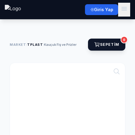
Giris Yap
0
SEPETIM
MARKET
/
TPLAST
/
Kauçuk Fiş ve Prizler