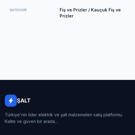
Fiş ve Prizler / Kauçuk Fiş ve
KATEGORI
Prizler
ŞALT
Türkiye'nin lider elektrik ve şalt malzemeleri satış platformu.
Kalite ve güven bir arada...