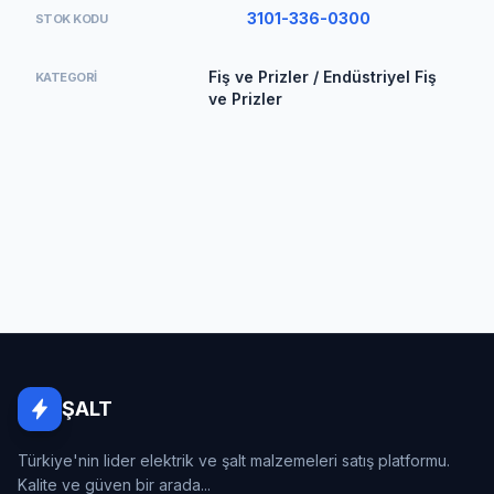
3101-336-0300
STOK KODU
Fiş ve Prizler / Endüstriyel Fiş
KATEGORI
ve Prizler
ŞALT
Türkiye'nin lider elektrik ve şalt malzemeleri satış platformu.
Kalite ve güven bir arada...