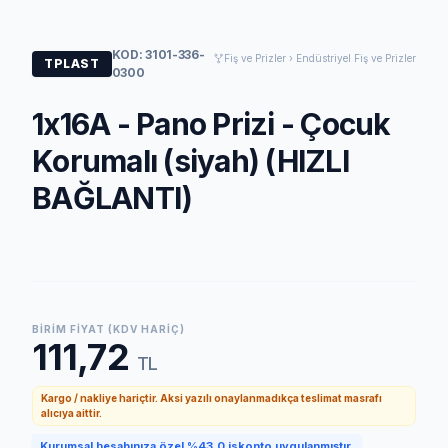
KOD: 3101-336-
Fiş ve Prizler › Endüstriyel Fiş ve Prizler
TPLAST
0300
1x16A - Pano Prizi - Çocuk
Korumalı (siyah) (HIZLI
BAĞLANTI)
BIRIM FIYAT (KDV HARIÇ)
111,72
TL
Kargo / nakliye hariçtir. Aksi yazılı onaylanmadıkça teslimat masrafı
alıcıya aittir.
Kurumsal hesabınıza özel %43,0 iskonto uygulanmıştır.