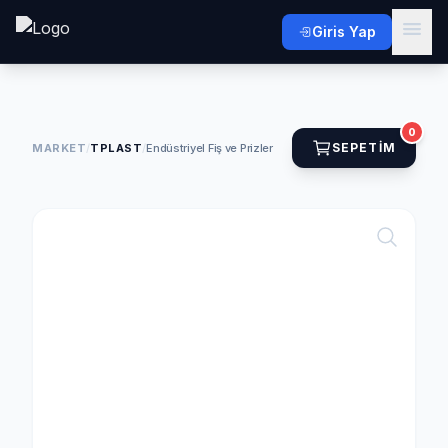
Giris Yap
0
SEPETIM
MARKET
/
TPLAST
/
Endüstriyel Fiş ve Prizler