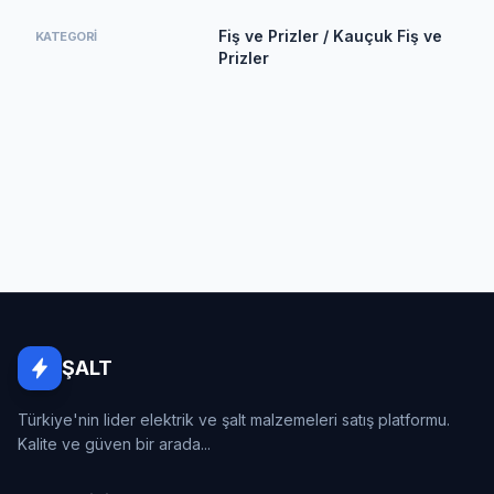
Fiş ve Prizler / Kauçuk Fiş ve
KATEGORI
Prizler
ŞALT
Türkiye'nin lider elektrik ve şalt malzemeleri satış platformu.
Kalite ve güven bir arada...