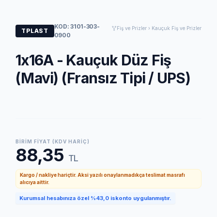
KOD: 3101-303-
Fiş ve Prizler › Kauçuk Fiş ve Prizler
TPLAST
0900
1x16A - Kauçuk Düz Fiş
(Mavi) (Fransız Tipi / UPS)
BIRIM FIYAT (KDV HARIÇ)
88,35
TL
Kargo / nakliye hariçtir. Aksi yazılı onaylanmadıkça teslimat masrafı
alıcıya aittir.
Kurumsal hesabınıza özel %43,0 iskonto uygulanmıştır.