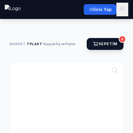
Giris Yap
0
SEPETIM
MARKET
/
TPLAST
/
Kauçuk Fiş ve Prizler