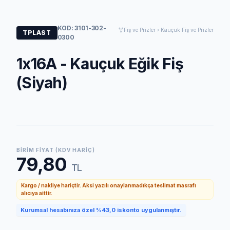
KOD: 3101-302-
Fiş ve Prizler › Kauçuk Fiş ve Prizler
TPLAST
0300
1x16A - Kauçuk Eğik Fiş
(Siyah)
BIRIM FIYAT (KDV HARIÇ)
79,80
TL
Kargo / nakliye hariçtir. Aksi yazılı onaylanmadıkça teslimat masrafı
alıcıya aittir.
Kurumsal hesabınıza özel %43,0 iskonto uygulanmıştır.