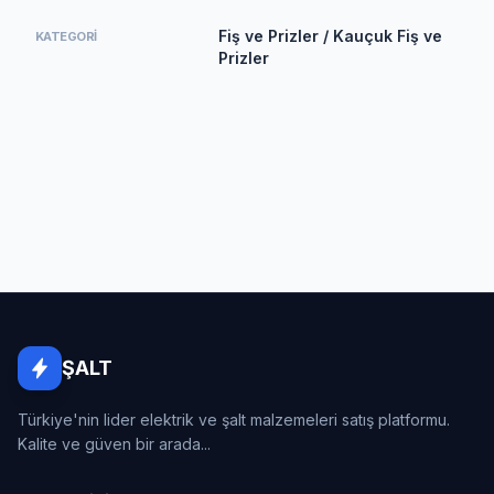
Fiş ve Prizler / Kauçuk Fiş ve
KATEGORI
Prizler
ŞALT
Türkiye'nin lider elektrik ve şalt malzemeleri satış platformu.
Kalite ve güven bir arada...