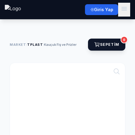
Giris Yap
0
SEPETIM
MARKET
/
TPLAST
/
Kauçuk Fiş ve Prizler