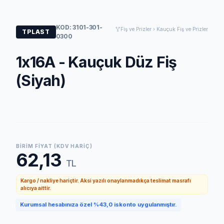
KOD: 3101-301-
Fiş ve Prizler › Kauçuk Fiş ve Prizler
TPLAST
0300
1x16A - Kauçuk Düz Fiş
(Siyah)
BIRIM FIYAT (KDV HARIÇ)
62,13
TL
Kargo / nakliye hariçtir. Aksi yazılı onaylanmadıkça teslimat masrafı
alıcıya aittir.
Kurumsal hesabınıza özel %43,0 iskonto uygulanmıştır.