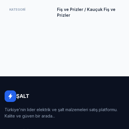
Fiş ve Prizler / Kauçuk Fiş ve
KATEGORI
Prizler
ŞALT
Türkiye'nin lider elektrik ve şalt malzemeleri satış platformu.
Kalite ve güven bir arada...