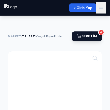
Giris Yap
0
SEPETIM
MARKET
/
TPLAST
/
Kauçuk Fiş ve Prizler